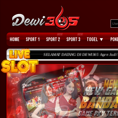
Home
SPORT 1
SPORT 2
SPORT 3
TOGEL
▼
POK
INFO:
SELAMAT DATANG DI DEWI365 Agen Judi Terbaik 