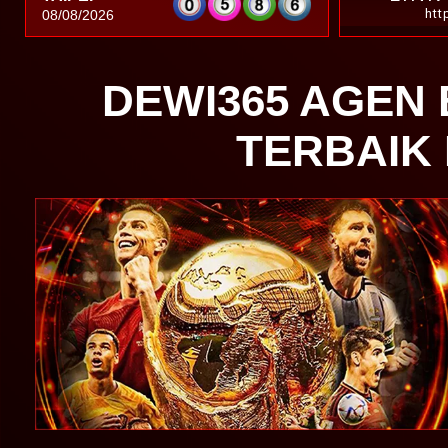
htt
08/08/2026
DEWI365 AGEN
TERBAIK 